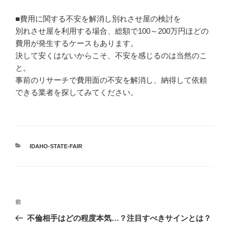
■費用に関する不安を解消し別れさせ屋の検討を
別れさせ屋を利用する場合、総額で100～200万円ほどの
費用が発生するケースもあります。
決して安くはないからこそ、不安を感じるのは当然のこ
と。
事前のリサーチで費用面の不安を解消し、納得して依頼
できる業者を探してみてください。
カ
IDAHO-STATE-FAIR
テ
ゴ
リ
ー
投
過
前
稿
去
不倫相手はどの程度本気…？注目すべきサインとは？
ナ
の