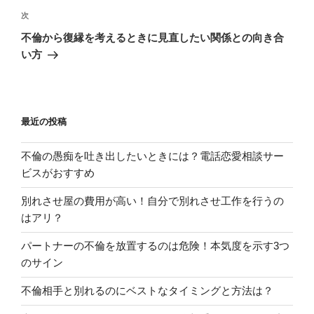
ビ
投
次
次
稿
ゲ
の
不倫から復縁を考えるときに見直したい関係との向き合
投
ー
い方
稿
シ
ョ
ン
最近の投稿
不倫の愚痴を吐き出したいときには？電話恋愛相談サー
ビスがおすすめ
別れさせ屋の費用が高い！自分で別れさせ工作を行うの
はアリ？
パートナーの不倫を放置するのは危険！本気度を示す3つ
のサイン
不倫相手と別れるのにベストなタイミングと方法は？