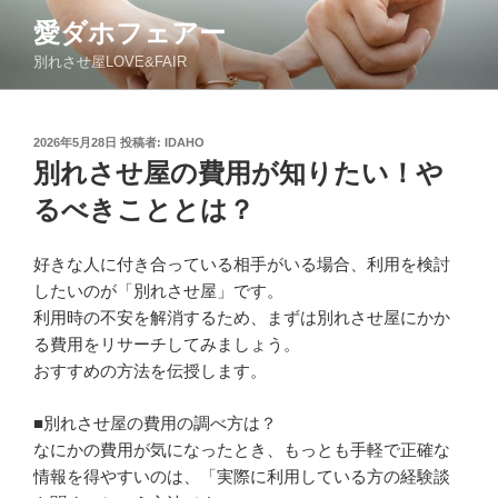
コ
愛ダホフェアー
ン
別れさせ屋LOVE&FAIR
テ
ン
ツ
投
2026年5月28日
投稿者:
IDAHO
へ
稿
別れさせ屋の費用が知りたい！や
ス
日:
キ
るべきこととは？
ッ
プ
好きな人に付き合っている相手がいる場合、利用を検討
したいのが「別れさせ屋」です。
利用時の不安を解消するため、まずは別れさせ屋にかか
る費用をリサーチしてみましょう。
おすすめの方法を伝授します。
■別れさせ屋の費用の調べ方は？
なにかの費用が気になったとき、もっとも手軽で正確な
情報を得やすいのは、「実際に利用している方の経験談