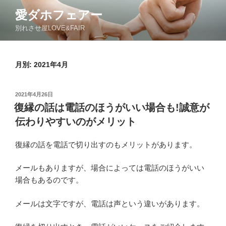
コ
愛ダホフェアー
ン
別れさせ屋LOVE&FAIR
テ
ン
ツ
月別: 2021年4月
へ
ス
キ
投
2021年4月26日
ッ
稿
復縁の話は電話のほうがいい場合も!誠意が
日:
プ
伝わりやすいのがメリット
復縁の話を電話で切り出すのもメリットがあります。
メールもありますが、場合によっては電話のほうがいい
場合もあるのです。
メールは文字ですが、電話は声という違いがあります。