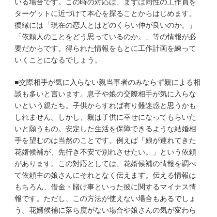
いる場合です。この時の対応は、まずは同性の工作員を
ターゲットに近づけて本心を探ることからはじめます。
復縁には「現在の恋人とはどのくらい仲が良いのか。」
「依頼人のことをどう思っているのか。」等の情報が必
要だからです。得られた情報をもとに工作計画を練って
いくことになるでしょう。
■交際相手が気に入らない親当事者のみならず親による相
談も多いと言います。息子や娘の交際相手が気に入らな
いという親たち。子供からすれば有り難迷惑と思うかも
しれません。しかし、親は子供に幸せになってもらいた
いと願うもの。安定した生活を保障できるような結婚相
手を望むのは当然のことです。例えば「娘が連れてきた
花婿候補が、先行き不安で別れさせたい。」という依頼
があります。この対応としては、花婿候補の情報を調べ
て依頼主の娘さんにそれとなく伝えます。伝える情報は
もちろん、借金・賭け事といった彼に関するマイナス情
報です。ただし、この方法が使えない場合もあるでしょ
う。花婿候補に落ち度がない場合や娘さんの気が変わら