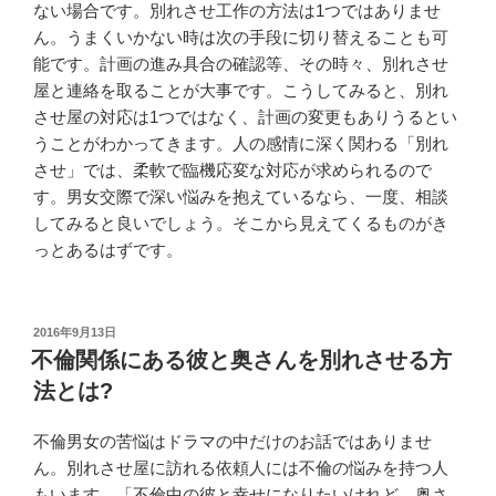
ない場合です。別れさせ工作の方法は1つではありませ
ん。うまくいかない時は次の手段に切り替えることも可
能です。計画の進み具合の確認等、その時々、別れさせ
屋と連絡を取ることが大事です。こうしてみると、別れ
させ屋の対応は1つではなく、計画の変更もありうるとい
うことがわかってきます。人の感情に深く関わる「別れ
させ」では、柔軟で臨機応変な対応が求められるので
す。男女交際で深い悩みを抱えているなら、一度、相談
してみると良いでしょう。そこから見えてくるものがき
っとあるはずです。
投
2016年9月13日
稿
不倫関係にある彼と奥さんを別れさせる方
日:
法とは?
不倫男女の苦悩はドラマの中だけのお話ではありませ
ん。別れさせ屋に訪れる依頼人には不倫の悩みを持つ人
もいます。「不倫中の彼と幸せになりたいけれど、奥さ