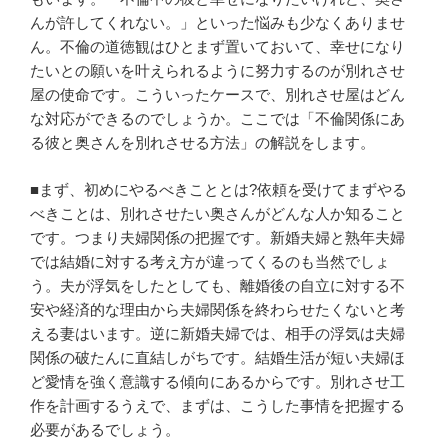
んが許してくれない。」といった悩みも少なくありませ
ん。不倫の道徳観はひとまず置いておいて、幸せになり
たいとの願いを叶えられるように努力するのが別れさせ
屋の使命です。こういったケースで、別れさせ屋はどん
な対応ができるのでしょうか。ここでは「不倫関係にあ
る彼と奥さんを別れさせる方法」の解説をします。
■まず、初めにやるべきこととは?依頼を受けてまずやる
べきことは、別れさせたい奥さんがどんな人か知ること
です。つまり夫婦関係の把握です。新婚夫婦と熟年夫婦
では結婚に対する考え方が違ってくるのも当然でしょ
う。夫が浮気をしたとしても、離婚後の自立に対する不
安や経済的な理由から夫婦関係を終わらせたくないと考
える妻はいます。逆に新婚夫婦では、相手の浮気は夫婦
関係の破たんに直結しがちです。結婚生活が短い夫婦ほ
ど愛情を強く意識する傾向にあるからです。別れさせ工
作を計画するうえで、まずは、こうした事情を把握する
必要があるでしょう。