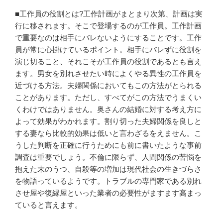
■工作員の役割とは?工作計画がまとまり次第、計画は実
行に移されます。そこで登場するのが工作員。工作計画
で重要なのは相手にバレないようにすることです。工作
員が常に心掛けているポイント。相手にバレずに役割を
演じ切ること、それこそが工作員の役割であるとも言え
ます。男女を別れさせたい時によくやる異性の工作員を
近づける方法。夫婦関係においてもこの方法がとられる
ことがあります。ただし、すべてがこの方法でうまくい
くわけではありません。奥さんの結婚に対する考え方に
よって効果がわかれます。割り切った夫婦関係を良しと
する妻なら比較的効果は低いと言わざるをえません。こ
うした判断を正確に行うためにも前に書いたような事前
調査は重要でしょう。不倫に限らず、人間関係の苦悩を
抱えた末のうつ、自殺等の増加は現代社会の生きづらさ
を物語っているようです。トラブルの専門家である別れ
させ屋や復縁屋といった業者の必要性がますます高まっ
ていると言えます。