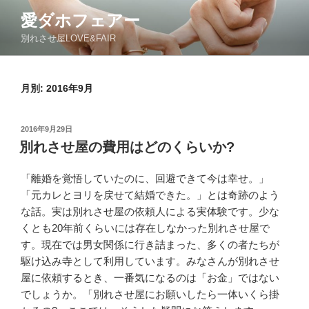
コ
愛ダホフェアー
ン
別れさせ屋LOVE&FAIR
テ
ン
ツ
月別: 2016年9月
へ
ス
キ
投
2016年9月29日
ッ
稿
別れさせ屋の費用はどのくらいか?
日:
プ
「離婚を覚悟していたのに、回避できて今は幸せ。」
「元カレとヨリを戻せて結婚できた。」とは奇跡のよう
な話。実は別れさせ屋の依頼人による実体験です。少な
くとも20年前くらいには存在しなかった別れさせ屋で
す。現在では男女関係に行き詰まった、多くの者たちが
駆け込み寺として利用しています。みなさんが別れさせ
屋に依頼するとき、一番気になるのは「お金」ではない
でしょうか。「別れさせ屋にお願いしたら一体いくら掛