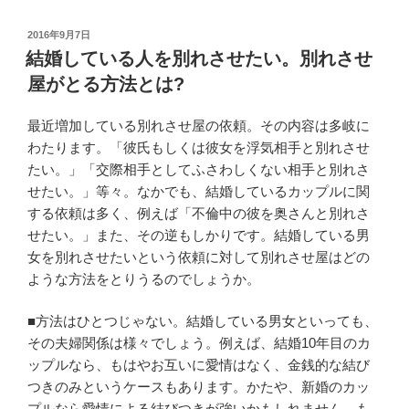
投
2016年9月7日
稿
結婚している人を別れさせたい。別れさせ
日:
屋がとる方法とは?
最近増加している別れさせ屋の依頼。その内容は多岐に
わたります。「彼氏もしくは彼女を浮気相手と別れさせ
たい。」「交際相手としてふさわしくない相手と別れさ
せたい。」等々。なかでも、結婚しているカップルに関
する依頼は多く、例えば「不倫中の彼を奥さんと別れさ
せたい。」また、その逆もしかりです。結婚している男
女を別れさせたいという依頼に対して別れさせ屋はどの
ような方法をとりうるのでしょうか。
■方法はひとつじゃない。結婚している男女といっても、
その夫婦関係は様々でしょう。例えば、結婚10年目のカ
ップルなら、もはやお互いに愛情はなく、金銭的な結び
つきのみというケースもあります。かたや、新婚のカッ
プルなら愛情による結びつきが強いかもしれません。も