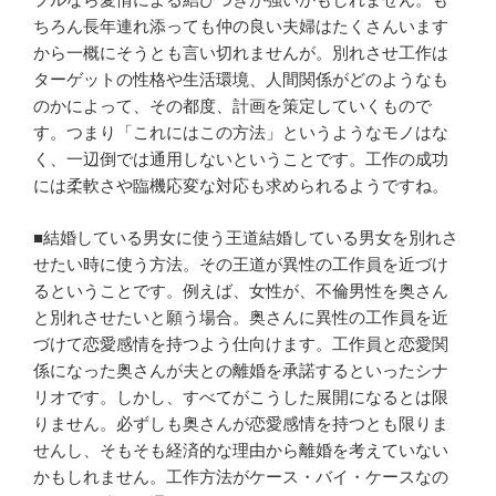
ちろん長年連れ添っても仲の良い夫婦はたくさんいます
から一概にそうとも言い切れませんが。別れさせ工作は
ターゲットの性格や生活環境、人間関係がどのようなも
のかによって、その都度、計画を策定していくもので
す。つまり「これにはこの方法」というようなモノはな
く、一辺倒では通用しないということです。工作の成功
には柔軟さや臨機応変な対応も求められるようですね。
■結婚している男女に使う王道結婚している男女を別れさ
せたい時に使う方法。その王道が異性の工作員を近づけ
るということです。例えば、女性が、不倫男性を奥さん
と別れさせたいと願う場合。奥さんに異性の工作員を近
づけて恋愛感情を持つよう仕向けます。工作員と恋愛関
係になった奥さんが夫との離婚を承諾するといったシナ
リオです。しかし、すべてがこうした展開になるとは限
りません。必ずしも奥さんが恋愛感情を持つとも限りま
せんし、そもそも経済的な理由から離婚を考えていない
かもしれません。工作方法がケース・バイ・ケースなの