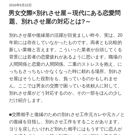
投
2016年9月22日
稿
男女交際×別れさせ屋～現代にある恋愛問
日:
題、別れさせ屋の対応とは?～
別れさせ屋や復縁屋の活躍が目覚ましい昨今。実は、20
年前には存在していなかったものです。両者とも比較的
新しい業種と言えます。こういった業者が台頭してくる
背景には若者の恋愛疲れがあるように思います。職場の
人間関係と恋愛の人間関係。二重のストレスを抱え、に
っちもさっちもいかなくなった時に頼れる場所。別れさ
せ屋はそうした役割をも、負っているのかもしれませ
ん。ここでは男女の交際で困っている依頼人に対して、
別れさせ屋がどう対応するのか。その一部をほんの少し
だけ紹介します。
■交際相手と復縁のための別れさせ工作元カレや元カノと
の復縁を目指し、別れさせ工作をすることがあります。
ヨリを戻したいけれど別れた相手にはもうすでに恋人が