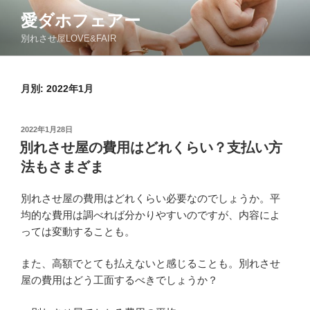
コ
愛ダホフェアー
ン
別れさせ屋LOVE&FAIR
テ
ン
ツ
月別: 2022年1月
へ
ス
キ
投
2022年1月28日
ッ
稿
別れさせ屋の費用はどれくらい？支払い方
日:
プ
法もさまざま
別れさせ屋の費用はどれくらい必要なのでしょうか。平
均的な費用は調べれば分かりやすいのですが、内容によ
っては変動することも。
また、高額でとても払えないと感じることも。別れさせ
屋の費用はどう工面するべきでしょうか？