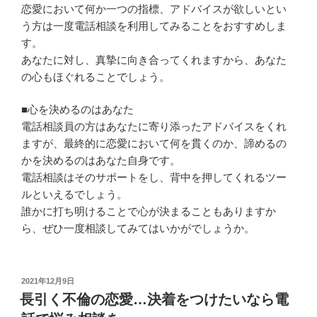
恋愛において何か一つの指標、アドバイスが欲しいとい
う方は一度電話相談を利用してみることをおすすめしま
す。
あなたに対し、真摯に向き合ってくれますから、あなた
の心もほぐれることでしょう。
■心を決めるのはあなた
電話相談員の方はあなたに寄り添ったアドバイスをくれ
ますが、最終的に恋愛において何を貫くのか、諦めるの
かを決めるのはあなた自身です。
電話相談はそのサポートをし、背中を押してくれるツー
ルといえるでしょう。
誰かに打ち明けることで心が決まることもありますか
ら、ぜひ一度相談してみてはいかがでしょうか。
投
2021年12月9日
稿
長引く不倫の恋愛…決着をつけたいなら電
日: