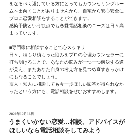
をなるべく避けている方にとってもカウンセリングルー
ムへ出向くことがありませんから、自宅から安心安全に
プロに恋愛相談をすることができます。
感染予防という観点でも恋愛電話相談のニーズは日々高
まっています。
■専門家に相談することで心スッキリ
日々、積もり積もった悩みをプロの心理カウンセラーに
打ち明けることで、あなたの悩みが一つ一つ解決する道
が見え、またあなた自身の考え方を見つめ直すきっかけ
にもなることでしょう。
友人・知人に相談しても今一歩ほしい回答が得られなか
ったという方にも、電話相談をぜひおすすめします。
投
2021年12月16日
稿
うまくいかない恋愛…相談、アドバイスが
日:
ほしいなら電話相談をしてみよう