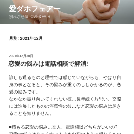
コ
愛ダホフェアー
ン
別れさせ屋LOVE&FAIR
テ
ン
ツ
月別: 2021年12月
へ
ス
キ
投
2021年12月30日
ッ
稿
恋愛の悩みは電話相談で解消!
日:
プ
誰しも通るものと理性では感じていながらも、やはり自
身の事となると、その悩みが重くのししかかるのが、恋
愛の悩みです。
なかなか振り向いてくれない彼…長年続く片思い、交際
には進展したものの浮気性の彼…など恋愛の悩みは尽き
ることを知りません。
■積もる恋愛の悩み…友人、電話相談どちらがいいの?