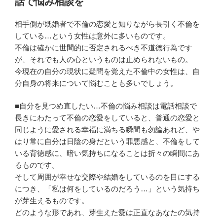
話で悩み相談を
相手側が既婚者で不倫の恋愛と知りながら長引く不倫を
している…という女性は意外に多いものです。
不倫は確かに世間的に否定されるべき不道徳行為です
が、それでも人の心というものは止められないもの。
今現在の自分の現状に疑問を覚えた不倫中の女性は、自
分自身の将来について悩むことも多いでしょう。
■自分を見つめ直したい…不倫の悩み相談は電話相談で
長きにわたって不倫の恋愛をしていると、普通の恋愛と
同じように愛される幸福に満ちる瞬間も勿論あれど、や
はり常に自分は日陰の身だという罪悪感と、不倫をして
いる背徳感に、暗い気持ちになることは折々の瞬間にあ
るものです。
そして周囲が幸せな交際や結婚をしているのを目にする
につき、「私は何をしているのだろう…」という気持ち
が芽生えるものです。
どのような形であれ、芽生えた愛は正直なあなたの気持