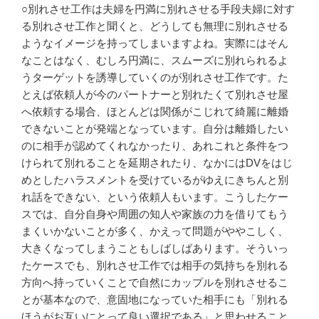
○別れさせ工作は夫婦を円満に別れさせる手段夫婦に対す
る別れさせ工作と聞くと、どうしても無理に別れさせる
ようなイメージを持ってしまいますよね。実際にはそん
なことはなく、むしろ円満に、スムーズに別れられるよ
うターゲットを誘導していくのが別れさせ工作です。た
とえば依頼人が今のパートナーと別れたくて別れさせ屋
へ依頼する場合、ほとんどは関係がこじれて綺麗に離婚
できないことが発端となっています。自分は離婚したい
のに相手が認めてくれなかったり、あれこれと条件をつ
けられて別れることを延期されたり、なかにはDVをはじ
めとしたハラスメントを受けているがゆえにきちんと別
れ話をできない、という依頼人もいます。こうしたケー
スでは、自分自身や周囲の知人や家族の力を借りてもう
まくいかないことが多く、かえって問題がややこしく、
大きくなってしまうこともしばしばあります。そういっ
たケースでも、別れさせ工作では相手の気持ちを別れる
方向へ持っていくことで自然にカップルを別れさせるこ
とが基本なので、意固地になっていた相手にも「別れる
ほうがお互いにとって良い選択である」と思わせること