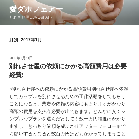
コ
愛ダホフェアー
ン
別れさせ屋LOVE&FAIR
テ
ン
ツ
月別: 2017年1月
へ
ス
キ
投
2017年1月31日
ッ
稿
別れさせ屋の依頼にかかる高額費用は必要
日:
プ
経費!
○別れさせ屋への依頼にかかる高額費用別れさせ屋へ依頼
してカップルを別れさせるための工作活動をしてもらう
ことになると、業者や依頼の内容にもよりますがかなり
高額の費用を支払う必要が出てきます。どんなに安くシ
ンプルなプランを選んだとしても数十万円程度はかかり
ますし、きっちり依頼を成功させアフターフォローまで
お願いするとなると数百万円ほどもかかってしまうこと