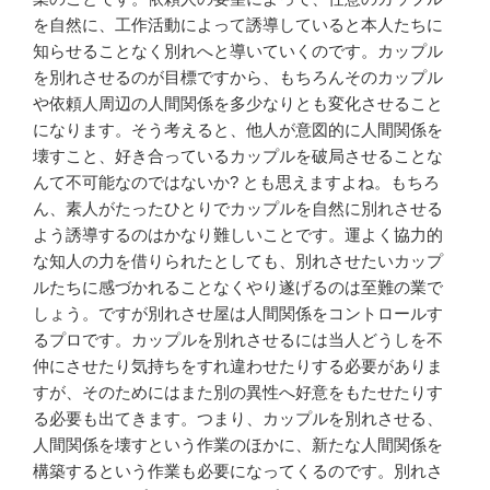
を自然に、工作活動によって誘導していると本人たちに
知らせることなく別れへと導いていくのです。カップル
を別れさせるのが目標ですから、もちろんそのカップル
や依頼人周辺の人間関係を多少なりとも変化させること
になります。そう考えると、他人が意図的に人間関係を
壊すこと、好き合っているカップルを破局させることな
んて不可能なのではないか? とも思えますよね。もちろ
ん、素人がたったひとりでカップルを自然に別れさせる
よう誘導するのはかなり難しいことです。運よく協力的
な知人の力を借りられたとしても、別れさせたいカップ
ルたちに感づかれることなくやり遂げるのは至難の業で
しょう。ですが別れさせ屋は人間関係をコントロールす
るプロです。カップルを別れさせるには当人どうしを不
仲にさせたり気持ちをすれ違わせたりする必要がありま
すが、そのためにはまた別の異性へ好意をもたせたりす
る必要も出てきます。つまり、カップルを別れさせる、
人間関係を壊すという作業のほかに、新たな人間関係を
構築するという作業も必要になってくるのです。別れさ