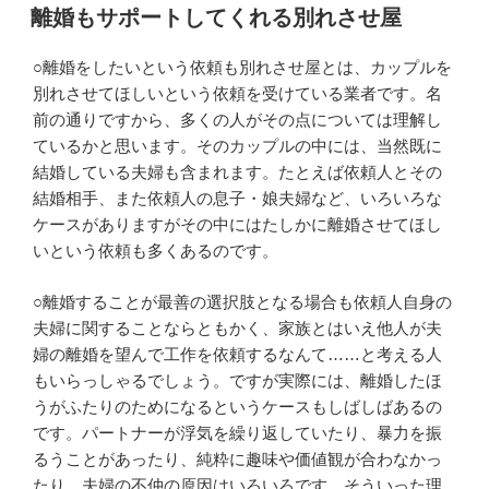
稿
離婚もサポートしてくれる別れさせ屋
日:
○離婚をしたいという依頼も別れさせ屋とは、カップルを
別れさせてほしいという依頼を受けている業者です。名
前の通りですから、多くの人がその点については理解し
ているかと思います。そのカップルの中には、当然既に
結婚している夫婦も含まれます。たとえば依頼人とその
結婚相手、また依頼人の息子・娘夫婦など、いろいろな
ケースがありますがその中にはたしかに離婚させてほし
いという依頼も多くあるのです。
○離婚することが最善の選択肢となる場合も依頼人自身の
夫婦に関することならともかく、家族とはいえ他人が夫
婦の離婚を望んで工作を依頼するなんて……と考える人
もいらっしゃるでしょう。ですが実際には、離婚したほ
うがふたりのためになるというケースもしばしばあるの
です。パートナーが浮気を繰り返していたり、暴力を振
るうことがあったり、純粋に趣味や価値観が合わなかっ
たり、夫婦の不仲の原因はいろいろです。そういった理