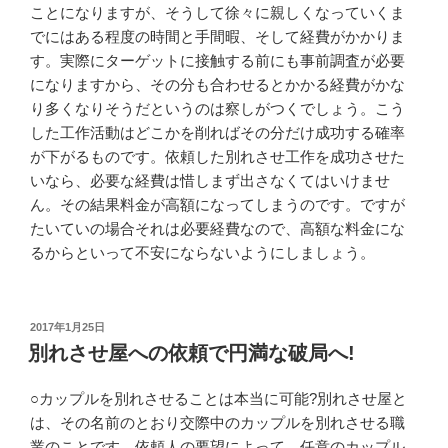
ことになりますが、そうして徐々に親しくなっていくま
でにはある程度の時間と手間暇、そして経費がかかりま
す。実際にターゲットに接触する前にも事前調査が必要
になりますから、その分も合わせるとかかる経費がかな
り多くなりそうだというのは察しがつくでしょう。こう
した工作活動はどこかを削ればその分だけ成功する確率
が下がるものです。依頼した別れさせ工作を成功させた
いなら、必要な経費は惜しまず出さなくてはいけませ
ん。その結果料金が高額になってしまうのです。ですが
たいていの場合それは必要経費なので、高額な料金にな
るからといって不安にならないようにしましょう。
投
2017年1月25日
稿
別れさせ屋への依頼で円満な破局へ!
日:
○カップルを別れさせることは本当に可能?別れさせ屋と
は、その名前のとおり交際中のカップルを別れさせる職
業のことです。依頼人の要望によって、任意のカップル