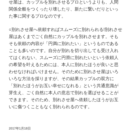
せ屋は、カップルを別れさせるプロというよりも、人間
関係全般をつくったり壊したり、新たに繋いだりといっ
た事に関するプロなのです。
○別れさせ屋へ依頼すればスムーズに別れられる!別れさせ
屋はあくまでごく自然にカップルを別れさせます。そも
そも依頼の内容が「円満に別れたい」というものである
ことも多いのです。自分が別れを切り出しても受け入れ
てはくれない、スムーズに円滑に別れたいという依頼人
の希望を叶えるためには、本人に別れたほうが良いと思
わせなければいけません。そのために別れさせ屋はいろ
いろな方法を採りますが、その結果カップルの双方に
「別れたほうがお互い幸せになれる」という共通意識が
芽生え、ごく自然に本人の意志で別れを選ばせることが
できます。そのため、別れさせ屋へ依頼したほうがお互
いに傷つくこともなく別れられるのです。
投
2017年1月18日