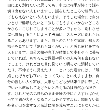
由により別れたいと思っても、中には相手が怖くて話を
切り出せない人もいますし、話をしたところで相手にし
てもらえないという人もいます。そうした場合には自分
ひとりで離婚したいと主張してもうまくいかないどころ
かさらにこじれてしまうことが多いですから、別れさせ
屋へ依頼することによって円満に、スムーズに別れられ
ることもあります。また、自らのこどもや家族、知人の
様子を見ていて「別れたほうがいい」と感じ依頼をする
人もいます。自分の娘や息子が結婚して幸せそうに暮ら
していれば、もちろんご両親や周りの人も何も言わない
でしょう。けれどはた目に見ていて明らかに消耗してい
たり、不仲そうに見えたり……といった場合には、「離
婚したほうがお互いにとって良い」といえますよね。自
分の親しい人や家族、大事なこどもが結婚生活に苦しん
でいたら解放してあげたいと考えるのは自然な心理で
す。けれどその気持ちのまま夫婦の仲に介入すればかえ
って問題が大きくなることは必至ですよね。関係ない部
外者が口を出すなと余計に場を荒らすことにもなりかね