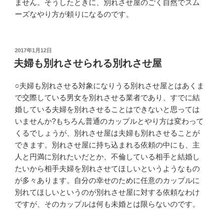
ません。そうしたときに、別れさせ屋のごく自然でスム
ーズなやり方が頼りになるのです。
投
2017年1月12日
稿
夫婦も別れさせられる別れさせ屋
日:
○夫婦も別れさせる対象になりうる別れさせ屋とはあくま
で交際している男女を別れさせる業者であり、すでに結
婚している夫婦を別れさせることはできないと思っては
いませんか?もちろん普通のカップルとやり方は変わって
くるでしょうが、別れさせ屋は夫婦も別れさせることが
できます。別れさせ屋に持ち込まれる依頼の中にも、主
人と円満に別れたいだとか、不倫している相手と結婚し
たいから相手夫婦を別れさせてほしいというようなもの
が多々あります。自分の幸せのために任意のカップルに
別れてほしいというのが別れさせ屋に対する依頼なわけ
ですが、そのカップルは何も未婚とは限らないのです。