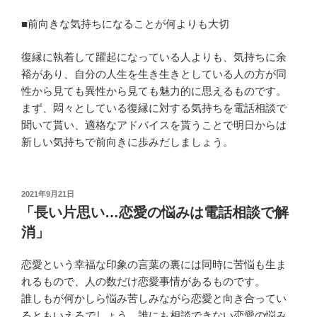
■前向きな気持ちになることが何よりも大切
復縁に執着して躍起になっている人よりも、気持ちに余
裕があり、自分の人生を生き生きとしている人の方が同
性から見ても異性から見ても魅力的に思えるものです。
まず、悶々としている復縁に対する気持ちを電話相談で
聞いて貰い、適格なアドバイスを貰うことで明日からは
新しい気持ちで前向きに歩みだしましょう。
投
2021年9月21日
稿
「長い片思い…恋愛の悩みは電話相談で解
日:
消」
恋愛という幸福な印象の言葉の裏には同時に苦悩も生ま
れるもので、人の数だけ恋愛事情があるものです。
誰しもが何かしら悩み苦しみながら恋愛と向き合ってい
るともいえるでしょう。誰にも相談できない恋愛の悩み