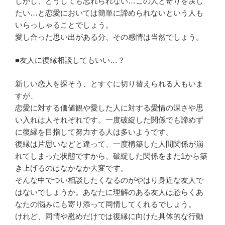
しかし、どうしても忘れられない…この人と寄りを戻し
たい…と恋愛においては簡単に諦められないという人も
いらっしゃることでしょう。
愛し合った思い出がある分、その感情は当然でしょう。
■友人に復縁相談してもいい…？
新しい恋人を探そう、とすぐに切り替えられる人もいま
すが、
恋愛に対する価値観や愛した人に対する愛情の深さや思
い入れは人それぞれです。一度破綻した関係でも諦めず
に復縁を目指して努力する人は多いようです。
復縁は片思いなどと違って、一度構築した人間関係が崩
れてしまった状態ですから、破綻した関係をまた1から築
き上げるのはなかなか大変です。
そんな中でつい相談したくなるのがやはり身近な友人で
はないでしょうか。あなたに理解のある友人は恐らくあ
なたの悩みにも寄り添って同情してくれるでしょう。
けれど、同情や慰めだけでは復縁に向けた具体的な行動