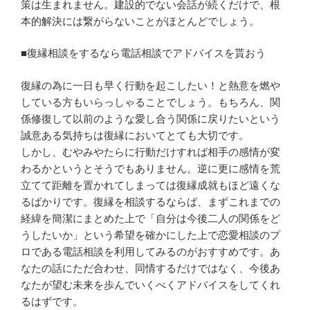
策は生まれません。建設的でない会話が続くだけで、根
本的解決には繋がらないことがほとんどでしょう。
■復縁相談をするなら電話相談でアドバイスを貰おう
復縁の為に一日も早く行動を起こしたい！と熱意を燃や
している方もいらっしゃることでしょう。もちろん、関
係修復して以前のような愛し合う関係に戻りたいという
誠意ある気持ちは復縁においてとても大切です。
しかし、むやみやたらに行動だけすれば相手の感情が変
わるかというとそうでもありません。逆に更に感情を荒
立てて距離を置かれてしまっては復縁成就もほど遠くな
るばかりです。復縁を相談するならば、まずこれまでの
経緯を簡潔にまとめた上で「自分は今後二人の関係をど
うしたいか」という希望を確かにした上で恋愛相談のプ
ロである電話相談を利用してみるのがおすすめです。あ
なたの話にただ合わせ、同情するだけではなく、今後あ
なたが望む未来を歩んでいくべくアドバイスをしてくれ
るはずです。