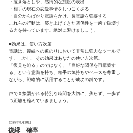
・泣き落としや、感情的な態度の表出
・相手の現在の恋愛事情をしつこく探る
・自分からばかり電話をかけ、長電話を強要する
これらの行動は、築き上げてきた関係性を一瞬で破壊す
る力を持っています。絶対に避けましょう。
■効果は、使い方次第
電話は、復縁への道のりにおいて非常に強力なツールで
す。しかし、その効果はあなたの使い方次第。
「復見を迫る」のではなく、「良好な関係を再構築す
る」という意識を持ち、相手の気持ちやペースを尊重し
ながら、戦略的に活用することが成功の鍵です。
声で直接繋がれる特別な時間を大切に、焦らず、一歩ず
つ距離を縮めていきましょう。
投
2025年8月18日
稿
復縁 確率