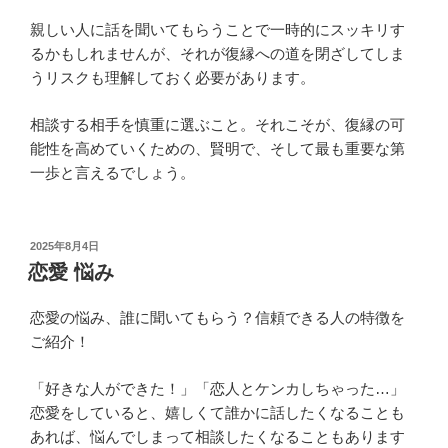
親しい人に話を聞いてもらうことで一時的にスッキリす
るかもしれませんが、それが復縁への道を閉ざしてしま
うリスクも理解しておく必要があります。
相談する相手を慎重に選ぶこと。それこそが、復縁の可
能性を高めていくための、賢明で、そして最も重要な第
一歩と言えるでしょう。
投
2025年8月4日
稿
恋愛 悩み
日:
恋愛の悩み、誰に聞いてもらう？信頼できる人の特徴を
ご紹介！
「好きな人ができた！」「恋人とケンカしちゃった…」
恋愛をしていると、嬉しくて誰かに話したくなることも
あれば、悩んでしまって相談したくなることもあります