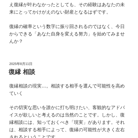
え復縁が叶わなかったとしても、その経験はあなたの未
来にとってかけがえのない財産となるはずです。
復縁の確率という数字に振り回されるのではなく、今日
からできる「あなた自身を変える努力」を始めてみませ
んか？
投
2025年8月11日
稿
復縁 相談
日:
復縁相談の現実…。相談する相手を選んで可能性を高め
ていく
その切実な思いを誰かに打ち明けたい、客観的なアドバ
イスが欲しいと考えるのは当然のことです。しかし、復
縁相談には、知っておくべき「現実」があります。それ
は、相談する相手によって、復縁の可能性が大きく左右
されるということです。