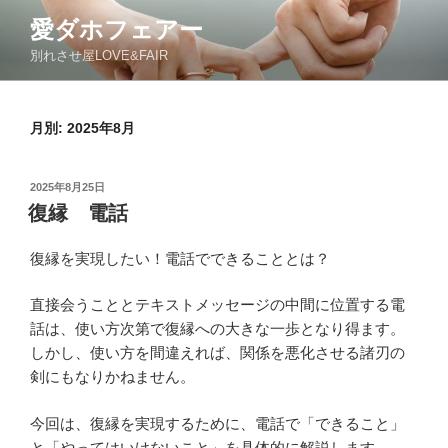
コ
愛ダホフェアー
ン
別れさせ屋LOVE&FAIR
テ
ン
ツ
月別: 2025年8月
へ
ス
キ
投
2025年8月25日
ッ
稿
復縁 電話
日:
プ
復縁を実現したい！電話でできることとは？
直接会うこととテキストメッセージの中間に位置する電
話は、使い方次第で復縁への大きな一歩となり得ます。
しかし、使い方を間違えれば、関係を悪化させる諸刃の
剣にもなりかねません。
今回は、復縁を実現するために、電話で「できること」
と「やってはいけないこと」を具体的に解説します。