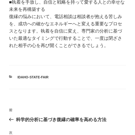
■執着を手放し、自信と戦略を持って愛する人との幸せな
未来を再構築する
復縁の悩みにおいて、電話相談は相談者が抱える苦しみ
を、成功への確かなエネルギーへと変える重要なプロセ
スとなります。執着を自信に変え、専門家の分析に基づ
いた最適なタイミングで行動することで、一度は閉ざさ
れた相手の心を再び開くことができるでしょう。
カ
IDAHO-STATE-FAIR
テ
ゴ
リ
ー
投
過
前
稿
去
科学的分析に基づき復縁の確率を高める方法
ナ
の
ビ
投
次
次