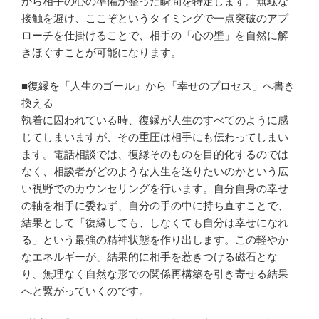
から相手の心の準備が整った瞬間を特定します。無駄な
接触を避け、ここぞというタイミングで一点突破のアプ
ローチを仕掛けることで、相手の「心の壁」を自然に解
きほぐすことが可能になります。
■復縁を「人生のゴール」から「幸せのプロセス」へ書き
換える
執着に囚われている時、復縁が人生のすべてのように感
じてしまいますが、その重圧は相手にも伝わってしまい
ます。電話相談では、復縁そのものを目的化するのでは
なく、相談者がどのような人生を送りたいのかという広
い視野でのカウンセリングを行います。自分自身の幸せ
の軸を相手に委ねず、自分の手の中に持ち直すことで、
結果として「復縁しても、しなくても自分は幸せになれ
る」という最強の精神状態を作り出します。この軽やか
なエネルギーが、結果的に相手を惹きつける磁石とな
り、無理なく自然な形での関係再構築を引き寄せる結果
へと繋がっていくのです。