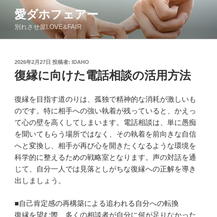
コ
愛ダホフェアー
ン
別れさせ屋LOVE&FAIR
テ
ン
ツ
投
2026年2月27日
投稿者:
IDAHO
へ
稿
復縁に向けた電話相談の活用方法
ス
日:
キ
ッ
復縁を目指す道のりは、孤独で精神的な消耗が激しいも
プ
のです。特に相手への強い執着が残っていると、かえっ
て心の壁を高くしてしまいます。電話相談は、単に愚痴
を聞いてもらう場所ではなく、その執着を前向きな自信
へと変換し、相手が再び心を開きたくなるような環境を
科学的に整えるための戦略室となります。声の対話を通
じて、自分一人では見落としがちな復縁への正解を導き
出しましょう。
■自己肯定感の再構築による追われる自分への転換
復縁を望む際、多くの相談者が自分に何が足りなかった