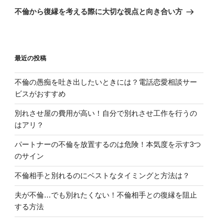
稿
ゲ
の
不倫から復縁を考える際に大切な視点と向き合い方
投
ー
稿
シ
ョ
最近の投稿
ン
不倫の愚痴を吐き出したいときには？電話恋愛相談サー
ビスがおすすめ
別れさせ屋の費用が高い！自分で別れさせ工作を行うの
はアリ？
パートナーの不倫を放置するのは危険！本気度を示す3つ
のサイン
不倫相手と別れるのにベストなタイミングと方法は？
夫が不倫…でも別れたくない！不倫相手との復縁を阻止
する方法