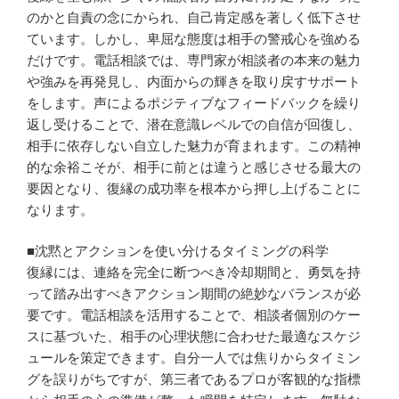
のかと自責の念にかられ、自己肯定感を著しく低下させ
ています。しかし、卑屈な態度は相手の警戒心を強める
だけです。電話相談では、専門家が相談者の本来の魅力
や強みを再発見し、内面からの輝きを取り戻すサポート
をします。声によるポジティブなフィードバックを繰り
返し受けることで、潜在意識レベルでの自信が回復し、
相手に依存しない自立した魅力が育まれます。この精神
的な余裕こそが、相手に前とは違うと感じさせる最大の
要因となり、復縁の成功率を根本から押し上げることに
なります。
■沈黙とアクションを使い分けるタイミングの科学
復縁には、連絡を完全に断つべき冷却期間と、勇気を持
って踏み出すべきアクション期間の絶妙なバランスが必
要です。電話相談を活用することで、相談者個別のケー
スに基づいた、相手の心理状態に合わせた最適なスケジ
ュールを策定できます。自分一人では焦りからタイミン
グを誤りがちですが、第三者であるプロが客観的な指標