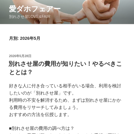
コ
愛ダホフェアー
ン
別れさせ屋LOVE&FAIR
テ
ン
ツ
月別: 2026年5月
へ
ス
キ
投
2026年5月28日
ッ
稿
別れさせ屋の費用が知りたい！やるべきこ
日:
プ
ととは？
好きな人に付き合っている相手がいる場合、利用を検討
したいのが「別れさせ屋」です。
利用時の不安を解消するため、まずは別れさせ屋にかか
る費用をリサーチしてみましょう。
おすすめの方法を伝授します。
■別れさせ屋の費用の調べ方は？