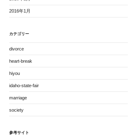
2016年1月
カテゴリー
divorce
heart-break
hiyou
idaho-state-fair
marriage
society
参考サイト