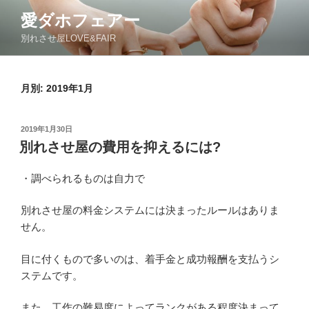
コ
愛ダホフェアー
ン
別れさせ屋LOVE&FAIR
テ
ン
ツ
月別: 2019年1月
へ
ス
キ
投
2019年1月30日
ッ
稿
別れさせ屋の費用を抑えるには?
日:
プ
・調べられるものは自力で
別れさせ屋の料金システムには決まったルールはありま
せん。
目に付くもので多いのは、着手金と成功報酬を支払うシ
ステムです。
また、工作の難易度によってランクがある程度決まって